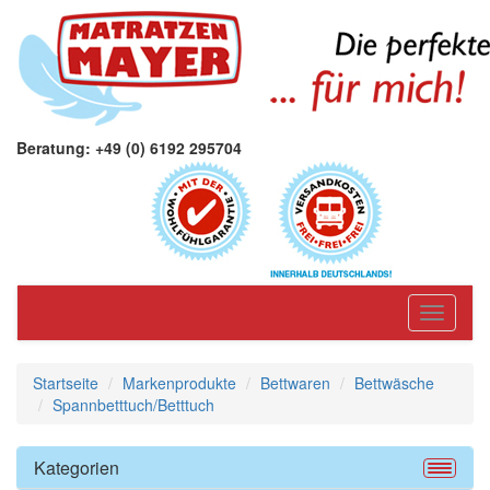
Beratung: +49 (0) 6192 295704
Toggle
navigati
Startseite
Markenprodukte
Bettwaren
Bettwäsche
Spannbetttuch/Betttuch
Kategorien