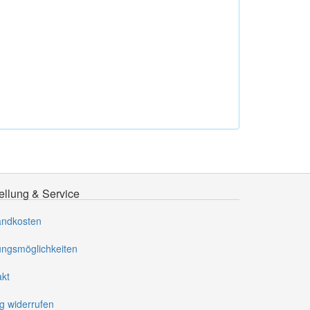
ellung & Service
andkosten
ungsmöglichkeiten
akt
g widerrufen