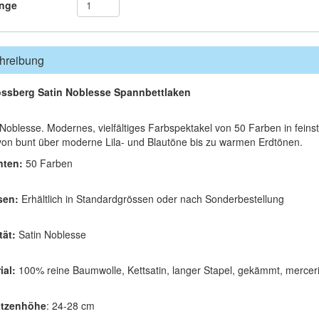
nge
hreibung
ssberg Satin Noblesse Spannbettlaken
 Noblesse. Modernes, vielfältiges Farbspektakel von 50 Farben in fein
von bunt über moderne Lila- und Blautöne bis zu warmen Erdtönen.
nten:
50 Farben
sen:
Erhältlich in Standardgrössen oder nach Sonderbestellung
tät:
Satin Noblesse
ial:
100% reine Baumwolle, Kettsatin, langer Stapel, gekämmt, mercerisi
atzenhöhe
: 24-28 cm