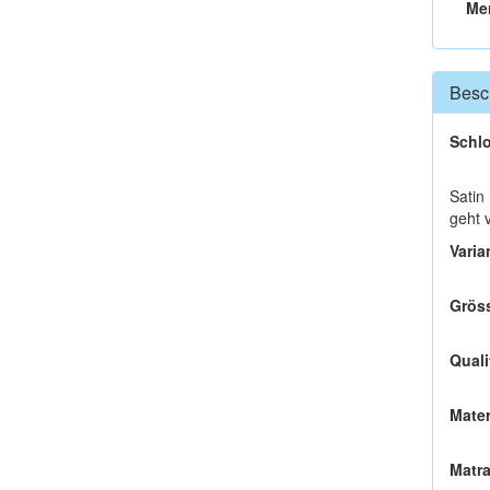
Me
Besc
Schlo
Satin
geht 
Varia
Grös
Quali
Mater
Matr